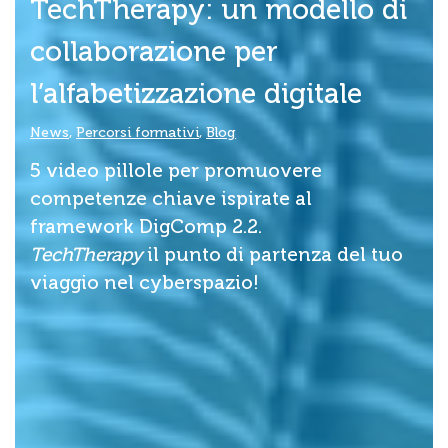
TechTherapy: un modello di
collaborazione per
l’alfabetizzazione digitale
News
,
Percorsi formativi
,
Blog
5 video pillole per promuovere
competenze chiave ispirate al
framework DigComp 2.2.
TechTherapy
il punto di partenza del tuo
viaggio nel cyberspazio!