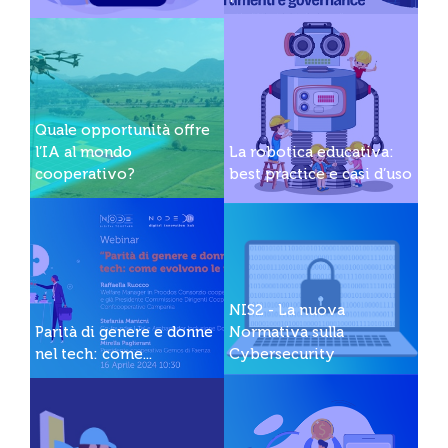
Quale opportunità offre
l’IA al mondo
La robotica educativa:
cooperativo?
best practice e casi d’uso
NIS2 - La nuova
Parità di genere e donne
Normativa sulla
nel tech: come...
Cybersecurity