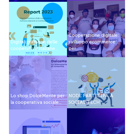
Cooperazione digitale:
Digitalizzazione delle
sviluppo ecommerce
cooperative italiane...
per...
Lo shop DolceMente per
NODE PARTECIPA A
la cooperativa sociale...
SOCIAL TECH