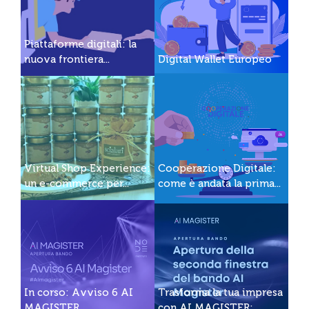
Piattaforme digitali: la
nuova frontiera...
Digital Wallet Europeo
Virtual Shop Experience:
Cooperazione Digitale:
un e-commerce per...
come è andata la prima...
In corso: Avviso 6 AI
Trasforma la tua impresa
MAGISTER
con AI MAGISTER:...