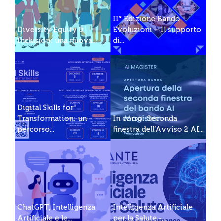
II° Edizione Bando
Diversity Equity &
Evoluzioni – Il supporto
Inclusion: una nuova...
di...
Digital Skills for
Transformation: un
In corso: Seconda
percorso...
finestra dell’Avviso 2 AI...
ChatGPT, Intelligenza
Intelligenza Artificiale
Artificiale e le...
per la Salute -...