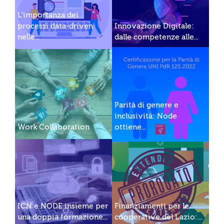
L'importanza dei
processi data-driven
Innovazione Digitale:
nelle...
dalle competenze alle...
Parità di genere e
inclusività: Node
Work Collaboration
ottiene...
ICN e NODE insieme per
Finanziamenti per le
una doppia formazione...
cooperative del Lazio:...