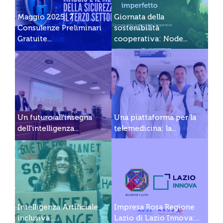
Maggio 2025: 7
Giornata della
Consulenze Preliminari
sostenibilità
Gratuite...
cooperativa: Node...
Un futuro all'insegna
Una piattaforma per la
dell'intelligenza...
telemedicina: la...
Intelligenza Artificiale
Impresa Rosa Regione
inclusiva:...
Lazio di Lazio Innova:...