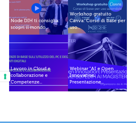
Workshop gratuito
Node DIH ti consiglia:
Canva: Corso di base per
scopri il mondo...
uso...
Lavoro in Cloud e
Webinar “AI e Open
collaborazione e
Innovation:
Competenze...
Presentazione...