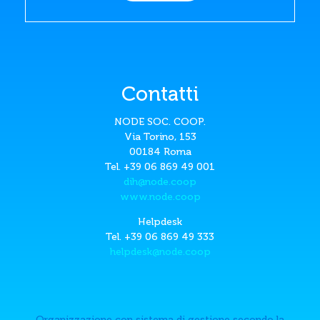
Contatti
NODE SOC. COOP.
Via Torino, 153
00184 Roma
Tel. +39 06 869 49 001
dih@node.coop
www.node.coop
Helpdesk
Tel. +39 06 869 49 333
helpdesk@node.coop
Organizzazione con sistema di gestione secondo la