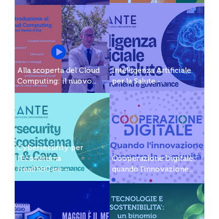
Alla scoperta del Cloud
Intelligenza Artificiale
Computing: il nuovo...
per la Salute -...
Cybersecurity per
l’Ecosistema
Cooperazione Digitale:
Health&Care –...
quando l'innovazione...