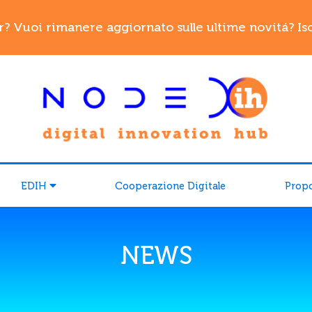
r? Vuoi rimanere aggiornato sulle ultime novitá? Iscr
EDIH
Cooperazione Digitale
Prop
NEWS