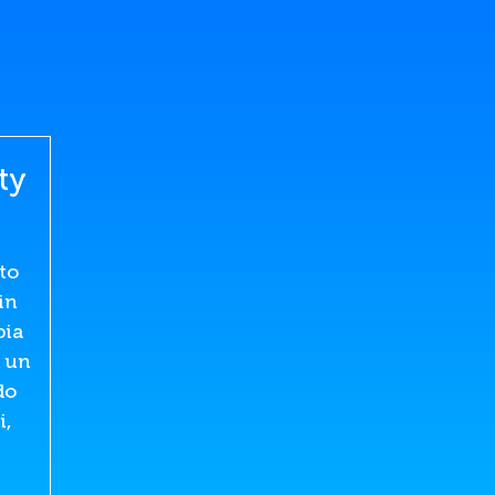
ty
to
in
bia
n un
do
i,