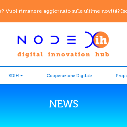
r? Vuoi rimanere aggiornato sulle ultime novitá? Iscr
EDIH
Cooperazione Digitale
Prop
NEWS