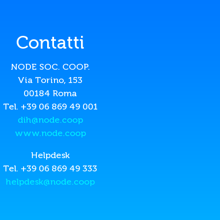
Contatti
NODE SOC. COOP.
Via Torino, 153
00184 Roma
Tel. +39 06 869 49 001
dih@node.coop
www.node.coop
Helpdesk
Tel. +39 06 869 49 333
helpdesk@node.coop