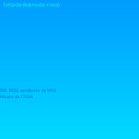
helpdesk@node.coop
001:2022 certificato da IMQ
rtificato da CSQA