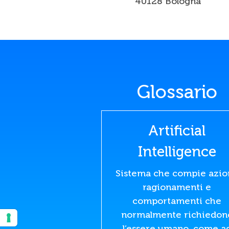
40128 Bologna
Glossario
Artificial
Intelligence
Sistema che compie azion
ragionamenti e
comportamenti che
normalmente richiedon
l’essere umano, come a