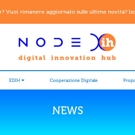
r? Vuoi rimanere aggiornato sulle ultime novitá? Iscr
EDIH
Cooperazione Digitale
Prop
NEWS