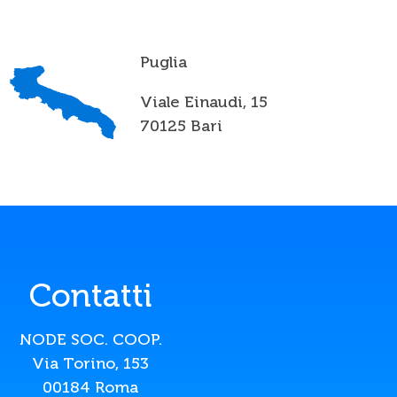
Puglia
Viale Einaudi, 15
70125 Bari
Contatti
NODE SOC. COOP.
Via Torino, 153
00184 Roma