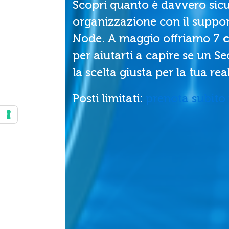
Scopri quanto è davvero sicu
organizzazione con il suppor
Node. A maggio offriamo 7
c
per aiutarti a capire se un S
la scelta giusta per la tua rea
Posti limitati:
prenota subito i