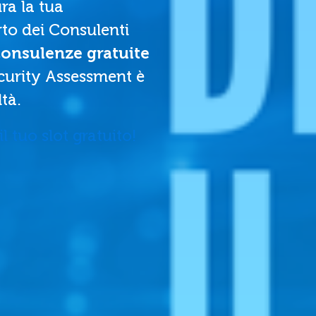
ra la tua
to dei Consulenti
onsulenze gratuite
ecurity Assessment è
ltà.
l tuo slot gratuito!