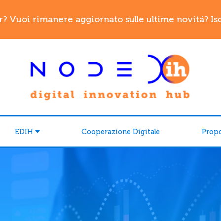
r? Vuoi rimanere aggiornato sulle ultime novitá? Iscr
EDIH
Cooperazione Digitale
Prop