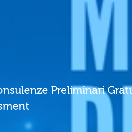
nsulenze Preliminari Gratu
ssment